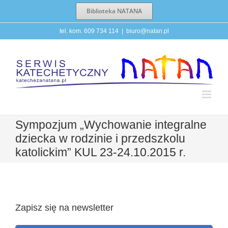
Przejdź
Biblioteka NATANA
do
zawartości
tel. kom. 609 734 114
|
biuro@natan.pl
Sympozjum „Wychowanie integralne
dziecka w rodzinie i przedszkolu
katolickim” KUL 23-24.10.2015 r.
Zapisz się na newsletter