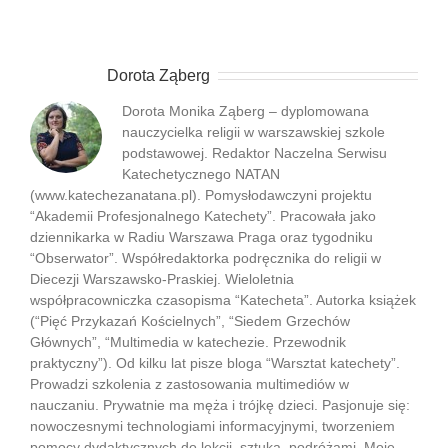
O autorze:
Dorota Ząberg
Dorota Monika Ząberg – dyplomowana
nauczycielka religii w warszawskiej szkole
podstawowej. Redaktor Naczelna Serwisu
Katechetycznego NATAN
(www.katechezanatana.pl). Pomysłodawczyni projektu
“Akademii Profesjonalnego Katechety”. Pracowała jako
dziennikarka w Radiu Warszawa Praga oraz tygodniku
“Obserwator”. Współredaktorka podręcznika do religii w
Diecezji Warszawsko-Praskiej. Wieloletnia
współpracowniczka czasopisma “Katecheta”. Autorka książek
(“Pięć Przykazań Kościelnych”, “Siedem Grzechów
Głównych”, “Multimedia w katechezie. Przewodnik
praktyczny”). Od kilku lat pisze bloga “Warsztat katechety”.
Prowadzi szkolenia z zastosowania multimediów w
nauczaniu. Prywatnie ma męża i trójkę dzieci. Pasjonuje się:
nowoczesnymi technologiami informacyjnymi, tworzeniem
pomocy dydaktycznych do lekcji, sztuką, podróżami. Moje