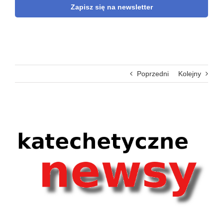
Zapisz się na newsletter
Poprzedni
Kolejny
Pokaż
większy
obrazek