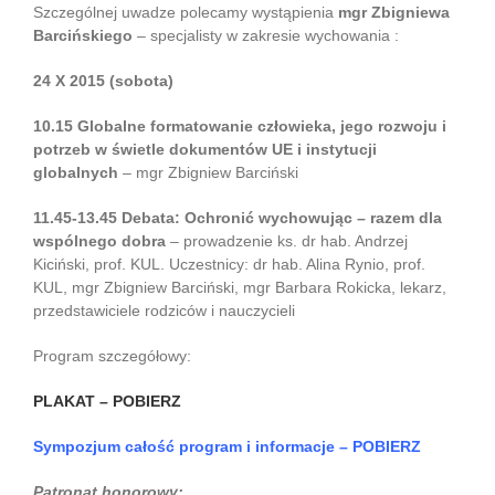
Szczególnej uwadze polecamy wystąpienia
mgr Zbigniewa
Barcińskiego
– specjalisty w zakresie wychowania :
24 X 2015 (sobota)
10.15
Globalne formatowanie człowieka, jego rozwoju i
potrzeb w świetle dokumentów UE i instytucji
globalnych
– mgr Zbigniew Barciński
11.45-13.45
Debata: Ochronić wychowując – razem dla
wspólnego dobra
– prowadzenie ks. dr hab. Andrzej
Kiciński, prof. KUL. Uczestnicy: dr hab. Alina Rynio, prof.
KUL, mgr Zbigniew Barciński, mgr Barbara Rokicka, lekarz,
przedstawiciele rodziców i nauczycieli
Program szczegółowy:
PLAKAT – POBIERZ
Sympozjum całość program i informacje – POBIERZ
Patronat honorowy: