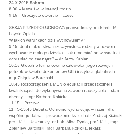
24 X 2015 Sobota
8.00 – Msza św. w intencji rodzin
9.15 – Uroczyste otwarcie II części
SESJA PRZEDPOŁUDNIOWA przewodniczy: s. dr hab. M.
Loyola Opiela
W jakich warunkach dziś wychowujemy?
9.45 Ideał małżeństwa i rzeczywistość rodziny a rozwój i
wychowanie małego dziecka – jak umacniać od wewnątrz i
ochraniać od zewnątrz? – dr Jerzy Kahlan
10.15 Globalne formatowanie człowieka, jego rozwoju i
potrzeb w świetle dokumentów UE i instytucji globalnych –
mgr Zbigniew Barciński
10.45 Rozporządzenia MEN o edukacji przedszkolnej i
kwalifikacjach do wykonywania zawodu nauczyciela – stan
obecny – mgr Barbara Rokicka
11.15 – Przerwa
11.45-13.45 Debata: Ochronić wychowując – razem dla
wspólnego dobra – prowadzenie ks. dr hab. Andrzej Kiciński,
prof. KUL. Uczestnicy: dr hab. Alina Rynio, prof. KUL, mgr
Zbigniew Barciński, mgr Barbara Rokicka, lekarz,