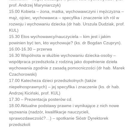
prof. Andrzej Maryniarczyk)
15.00 Kobieta – żona, matka, wychowawczyni i mężczyzna –
mąż, ojciec, wychowawca – specyfika i znaczenie ich ról w
rozwoju i wychowaniu dziecka (dr hab. Urszula Dudziak, prof.
KUL)
15.30 Etos wychowawcy/nauczyciela – kim jest i jakim
powinien być ten, kto wychowuje? (ks. dr Bogdan Czupryn).
16.00-16.30 – przerwa
16.30 Wspólnota w służbie wychowaniu dziecka-osoby –
współpraca przedszkola z rodziną jako dopełnienie dzieła
wychowania zgodnie z zasadą pomocniczości (dr hab. Marek
Czachorowski)
17.00 Katecheza dzieci przedszkolnych (także
niepełnosprawnych) – jej specyfika i znaczenie (ks. dr hab.
Andrzej Kiciński, prof. KUL)
17.30 – Prezentacja posterów cd.
18.00 Aktualne podstawy prawne i wynikające z nich nowe
wyzwania (nadzór, kwalifikacje nauczycieli,
sprawozdawczość?…) – spotkanie Sióstr Dyrektorek
przedszkoli