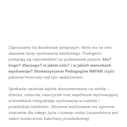
Sympozjum „Wychowanie integralne dziecka w
rodzinie i przedszkolu katolickim” KUL 23-
24.10.2015 r.
Zapraszamy na dwudniowe sympozjum, które ma na celu
ukazanie istoty wychowania katolickiego. Prelegenci
postarają się odpowiedzieć na podstawowe pytania:
kto?
kogo? dlaczego? w jakim celu? i w jakich warunkach
wychowuje? Stowarzyszenie Pedagogów NATAN
objęło
patronat honorowy nad tym wydarzeniem.
Spotkanie naukowe będzie skoncentrowane na osobie –
dziecka, rodziców, nauczycieli oraz wspólnocie wychowującej
w kontekście integralnego wychowania w rodzinie i
przedszkolu katolickim. Wczesne wychowanie ma ogromne
znaczenie dla całego życia i rozwoju osoby (uzasadniona jest
zatem konieczność katechezy przedszkolnej).