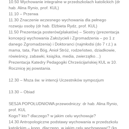
10.50 Wychowanie integralne w przedszkolach katolickich (dr
hab. Alina Rynio, prof. KUL)
11.10 – Przerwa
11.30 Znaczenie wczesnego wychowania dla pełnego
rozwoju osoby (dr hab. Elżbieta Rydz, prof. KUL)
11.50 Prezentacja posterów(plakatów) – Siostry (prezentacja
koncepcji wychowania Założycieli i Zgromadzenia – po 1 z
danego Zgromadzenia) i Doktoranci (najmłodsi (do 7 r.ż.) a
mama, tata, Pan Bóg, Anioł Stróż, rodzeństwo, dziadkowie,
rówieśnicy, zabawki, książka, media, zwierzątko…)
Prezentacja Katedry Pedagogiki Chrześcijańskiej KUL w 10.
Rocznicę jej powstania.
12.30 – Msza św. w intencji Uczestników sympozjum
13.30 – Obiad
SESJA POPOŁUDNIOWA przewodniczy: dr hab. Alina Rynio,
prof. KUL
Kogo? kto? dlaczego? w jakim celu wychowuje?
14.30 Antropologiczne podstawy wychowania w przedszkolu
katolickim – kogo, dlaczego, w jakim celu wychowywać? (ks.