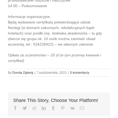
przedstawiciele rodziców i nauczycieli
14.00 – Podsumowanie
Informacje organizacyjne:
Będą wydawane certyfikaty potwierdzające udział.
Noclegi (w domach zakonnych, rekolekcyjnych bądź
hotelach) oraz posiłki (np. stołówka akademicka – tu gdy
zbierze się grupa ok. 10 osób można zamówić obiad
wcześniej, tel.: 534228422) – we własnym zakresie.
Opłata za uczestnictwo – 20 zł (w tym przerwy kawowe i
certyfikat)
By
Dorota Ząberg
|
7 października, 2015
|
0 komentarzy
Share This Story, Choose Your Platform!
Facebook
Twitter
Reddit
LinkedIn
Tumblr
Pinterest
Vk
Email