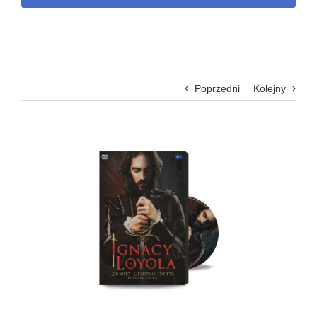
Poprzedni
Kolejny
Pokaż
większy
obrazek