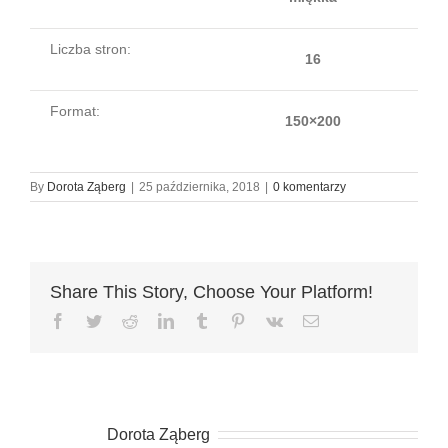
Liczba stron:
16
Format:
150×200
By
Dorota Ząberg
|
25 października, 2018
|
0 komentarzy
Share This Story, Choose Your Platform!
Facebook
Twitter
Reddit
LinkedIn
Tumblr
Pinterest
Vk
Email
O autorze:
Dorota Ząberg