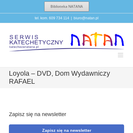
Przejdź
Biblioteka NATANA
do
zawartości
tel. kom. 609 734 114
|
biuro@natan.pl
Loyola – DVD, Dom Wydawniczy
RAFAEL
Zapisz się na newsletter
Zapisz się na newsletter