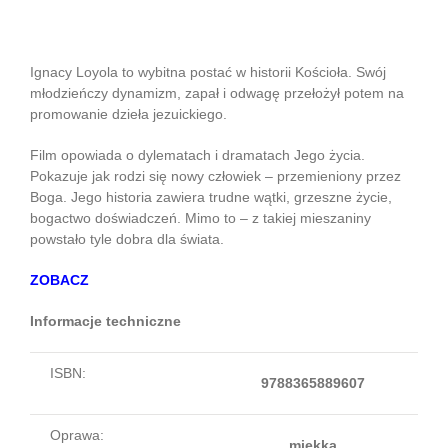
Loyola – DVD, Dom Wydawniczy RAFAEL
Ignacy Loyola to wybitna postać w historii Kościoła. Swój
młodzieńczy dynamizm, zapał i odwagę przełożył potem na
promowanie dzieła jezuickiego.
Film opowiada o dylematach i dramatach Jego życia.
Pokazuje jak rodzi się nowy człowiek – przemieniony przez
Boga. Jego historia zawiera trudne wątki, grzeszne życie,
bogactwo doświadczeń. Mimo to – z takiej mieszaniny
powstało tyle dobra dla świata.
ZOBACZ
Informacje techniczne
ISBN:
9788365889607
Oprawa:
miękka