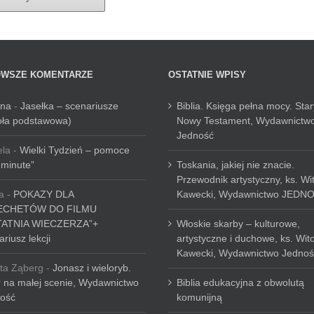
OWSZE KOMENTARZE
OSTATNIE WPISY
nna
-
Jasełka – scenariusze
Biblia. Księga pełna mocy. Star
oła podstawowa)
Nowy Testament, Wydawnictw
Jedność
ela
-
Wielki Tydzień – pomoce
-minute”
Toskania, jakiej nie znacie.
Przewodnik artystyczny, ks. Wi
a
-
POKAZY DLA
Kawecki, Wydawnictwo JEDN
ECHETÓW DO FILMU
TATNIA WIECZERZA”+
Włoskie skarby – kulturowe,
riusz lekcji
artystyczne i duchowe, ks. Wit
Kawecki, Wydawnictwo Jednoś
ta Ząberg
-
Jonasz i wieloryb.
r na małej scenie, Wydawnictwo
Biblia edukacyjna z obwolutą
ość
komunijną