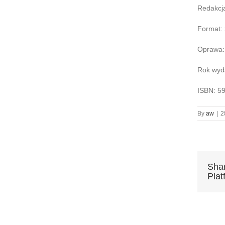
Redakcja
Format:
Oprawa: 
Rok wyd
ISBN: 5
By
aw
|
2
Shar
Plat