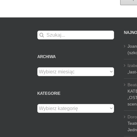
NAJN
Szukaj
Joa
(szk
ARCHIWA
Izab
Archiwa
„last
Beat
KAT
KATEGORIE
„OS
scena
Kategorie
Doro
Teat
Jedn