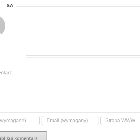
ze:
aw
 komentarz
t