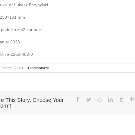
:ks. dr Łukasz Przybylski
 233×191 mm
pudełko z 52 kartami
ania: 2023
90-76-2269-482-0
8 marca, 2023
|
0 komentarzy
Facebook
Twitter
Reddit
LinkedIn
Tumbl
e This Story, Choose Your
form!