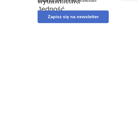
wydawnictwa
Jedność.
Zapisz się na newsletter
Pokaż
większy
obrazek