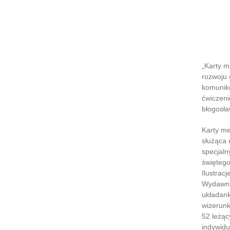
Karty 
potrze
NOWOŚ
„Karty m
rozwoju 
komuniko
ćwiczeni
błogosł
Karty me
służąca 
specjaln
świętego
Ilustrac
Wydawnic
układank
wizerunk
52 leżąc
indywidu