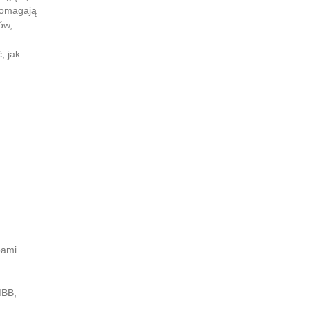
 pomagają
ów,
, jak
bami
MBB,