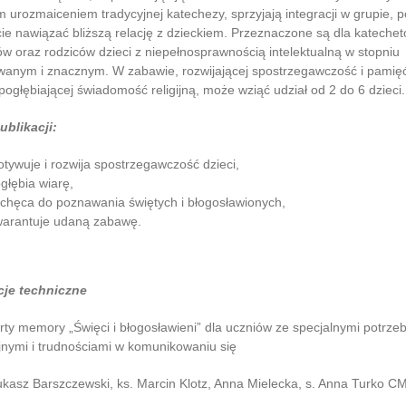
 urozmaiceniem tradycyjnej katechezy, sprzyjają integracji w grupie,
ie nawiązać bliższą relację z dzieckiem. Przeznaczone są dla katechet
w oraz rodziców dzieci z niepełnosprawnością intelektualną w stopniu
anym i znacznym. W zabawie, rozwijającej spostrzegawczość i pamięć
pogłębiającej świadomość religijną, może wziąć udział od 2 do 6 dzieci.
ublikacji:
tywuje i rozwija spostrzegawczość dzieci,
głębia wiarę,
chęca do poznawania świętych i błogosławionych,
arantuje udaną zabawę.
cje techniczne
arty memory „Święci i błogosławieni” dla uczniów ze specjalnymi potrze
nymi i trudnościami w komunikowaniu się
ukasz Barszczewski, ks. Marcin Klotz, Anna Mielecka, s. Anna Turko C