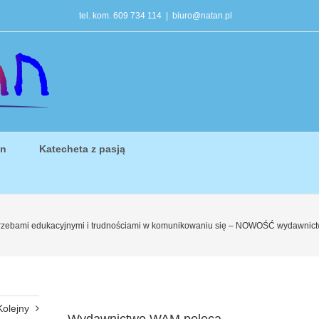
tel. kom. 609 734 114
|
biuro@natan.pl
in
Katecheta z pasją
potrzebami edukacyjnymi i trudnościami w komunikowaniu się – NOWOŚĆ wydawnic
Kolejny
Wydawnictwo WAM poleca