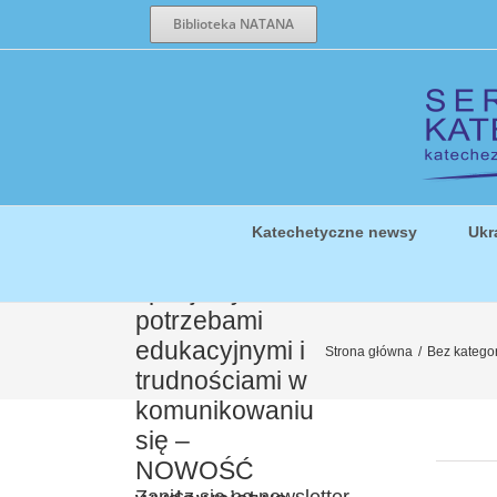
Przejdź
Biblioteka NATANA
do
zawartości
Karty memory
„Święci i
błogosławieni”
Katechetyczne newsy
Ukr
dla uczniów ze
specjalnymi
potrzebami
edukacyjnymi i
Strona główna
/
Bez kategor
trudnościami w
komunikowaniu
się –
NOWOŚĆ
Zapisz się na newsletter