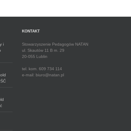
KONTAKT
y i
Stowarzyszenie Pedagogów NATAN
o
ul. Skautów 11 B m. 29
20-055 Lublin
tel. kom. 609 734 114
told
e-mail: biuro@natan.pl
OŚĆ
old
ć