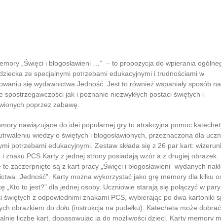
memory „Święci i błogosławieni” dla uczniów ze specjaln
bami edukacyjnymi i trudnościami w komunikowaniu się 
Ć wydawnictwa Jedność.
emory „Święci i błogosławieni …” – to propozycja do wpierania ogólne
dziecka ze specjalnymi potrzebami edukacyjnymi i trudnościami w
waniu się wydawnictwa Jedność. Jest to również wspaniały sposób na
e spostrzegawczości jak i poznanie niezwykłych postaci świętych i
awionych poprzez zabawę.
mory nawiązujące do idei popularnej gry to atrakcyjna pomoc kateche
utrwaleniu wiedzy o świętych i błogosławionych, przeznaczona dla ucz
ymi potrzebami edukacyjnymi. Zestaw składa się z 26 par kart: wizerun
 i znaku PCS.Karty z jednej strony posiadają wzór a z drugiej obrazek.
je te zaczerpnięte są z kart pracy „Święci i błogosławieni” wydanych na
twa „Jedność”. Karty można wykorzystać jako grę memory dla kilku o
ę „Kto to jest?” dla jednej osoby. Uczniowie starają się połączyć w pary
i świętych z odpowiednimi znakami PCS, wybierając po dwa kartoniki 
ych obrazkiem do dołu (instrukcja na pudełku). Katecheta może dobrać
alnie liczbę kart, dopasowując ją do możliwości dzieci. Karty memory 