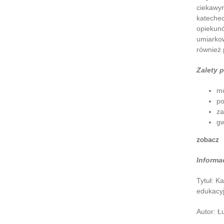
ciekawym
katechec
opiekunó
umiarkow
również 
Zalety p
mo
po
za
gw
zobacz
Informa
Tytuł: K
edukacyj
Autor: Ł