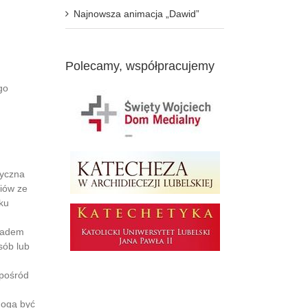
ymi
Najnowsza animacja „Dawid”
–
Polecamy, współpracujemy
go
tyczna
niów ze
ku
kładem
sób lub
spośród
mogą być