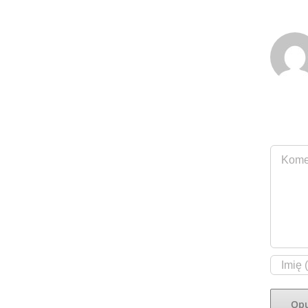
O autor
Zostaw
Commen