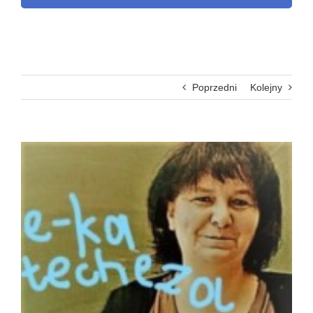
Poprzedni
Kolejny
Pokaż
większy
obrazek