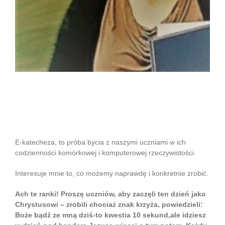
Bądźmy „wyrwani z niewoli”- katechetyczne
początki dnia!
E-katecheza, to próba bycia z naszymi uczniami w ich
codzienności komórkowej i komputerowej rzeczywistości.
Interesuje mnie to, co możemy naprawdę i konkretnie zrobić.
Ach te ranki! Proszę uczniów, aby zaczęli ten dzień jako
Chrystusowi – zrobili chociaż znak krzyża, powiedzieli:
Boże bądź ze mną dziś-to kwestia 10 sekund,ale idziesz