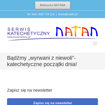
Przejdź
Biblioteka NATANA
do
zawartości
tel. kom. 609 734 114
|
biuro@natan.pl
Bądźmy „wyrwani z niewoli”-
katechetyczne początki dnia!
Zapisz się na newsletter
Zapisz się na newsletter