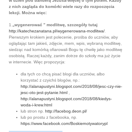
w dzień pod banderą Jezusa-więcej o tym potem. Każdy
z nich zagląda do komórki wiele razy do rozpoczęcia
lekcji. Można więc:
1.
„wygenerować ” modlitwę, szczegóły tutaj
http://katechezanatana.pl/wygenerowana-modlitwa/
.
Pierwszym krokiem jest polecenie, prośba do uczniów, aby
oglądając tam jakieś, zdjęcie, mem, wpis, wybraną modlitwę,
siedząc nad komórką ofiarowali Bogu tę chwilę jako modlitwę
osobistą. Raczej każdy, zanim dotrze do szkoły ma już życie
w internecie. Więc propozycja:
dla tych co chcą pisać blogi dla uczniów, albo
korzystać z czyichś blogów, np.:
http://alanapustyni.blogspot.com/2018/08/jesc-czy-nie-
jesc-oto-jest-pytanie.html
,
http://alanapustyni.blogspot.com/2018/08/kiedys-
woda-i-krew.html
lub stron np.
http://facebog.deon.pl/
lub po prostu z facebooka, np.
https://www.facebook.com/Boskiemotywatorypl