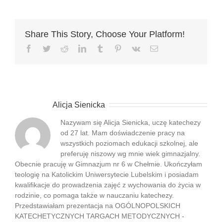
Share This Story, Choose Your Platform!
Facebook
Twitter
Reddit
LinkedIn
Tumblr
Pinterest
Vk
Email
O autorze:
Alicja Sienicka
Nazywam się Alicja Sienicka, uczę katechezy
od 27 lat. Mam doświadczenie pracy na
wszystkich poziomach edukacji szkolnej, ale
preferuję niszowy wg mnie wiek gimnazjalny.
Obecnie pracuję w Gimnazjum nr 6 w Chełmie. Ukończyłam
teologię na Katolickim Uniwersytecie Lubelskim i posiadam
kwalifikacje do prowadzenia zajęć z wychowania do życia w
rodzinie, co pomaga także w nauczaniu katechezy.
Przedstawiałam prezentacja na OGÓLNOPOLSKICH
KATECHETYCZNYCH TARGACH METODYCZNYCH -