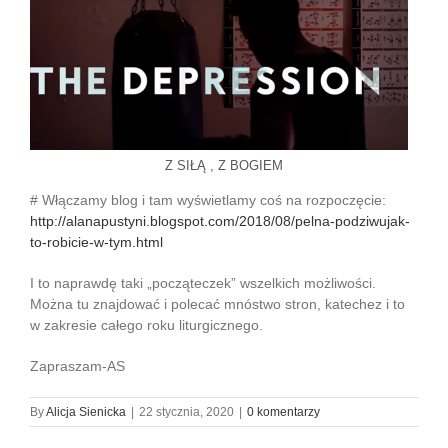
Z SIŁĄ , Z BOGIEM
# Włączamy blog i tam wyświetlamy coś na rozpoczęcie:
http://alanapustyni.blogspot.com/2018/08/pelna-podziwujak-
to-robicie-w-tym.html
I to naprawdę taki „począteczek” wszelkich możliwości.
Można tu znajdować i polecać mnóstwo stron, katechez i to
w zakresie całego roku liturgicznego.
Zapraszam-AS
By
Alicja Sienicka
|
22 stycznia, 2020
|
0 komentarzy