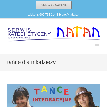
Przejdź
Biblioteka NATANA
do
zawartości
tel. kom. 609 734 114
|
biuro@natan.pl
tańce dla młodzieży