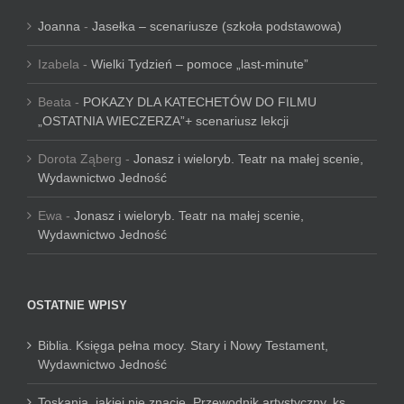
Joanna
-
Jasełka – scenariusze (szkoła podstawowa)
Izabela
-
Wielki Tydzień – pomoce „last-minute”
Beata
-
POKAZY DLA KATECHETÓW DO FILMU
„OSTATNIA WIECZERZA”+ scenariusz lekcji
Dorota Ząberg
-
Jonasz i wieloryb. Teatr na małej scenie,
Wydawnictwo Jedność
Ewa
-
Jonasz i wieloryb. Teatr na małej scenie,
Wydawnictwo Jedność
OSTATNIE WPISY
Biblia. Księga pełna mocy. Stary i Nowy Testament,
Wydawnictwo Jedność
Toskania, jakiej nie znacie. Przewodnik artystyczny, ks.