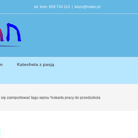
tel. kom. 609 734 114
|
biuro@natan.pl
in
Katecheta z pasją
 się zaimportować tagu wpisu %s
karta pracy do przedszkola