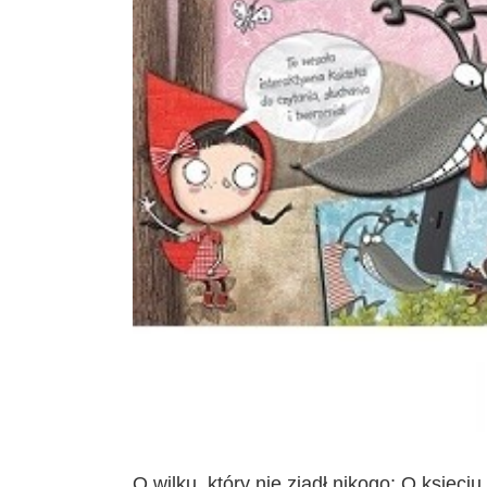
likacji,
O wilku, który nie zjadł nikogo; O księci