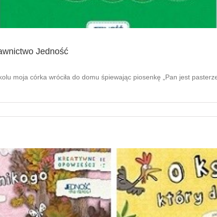
awnictwo Jedność
kolu moja córka wróciła do domu śpiewając piosenkę „Pan jest paster